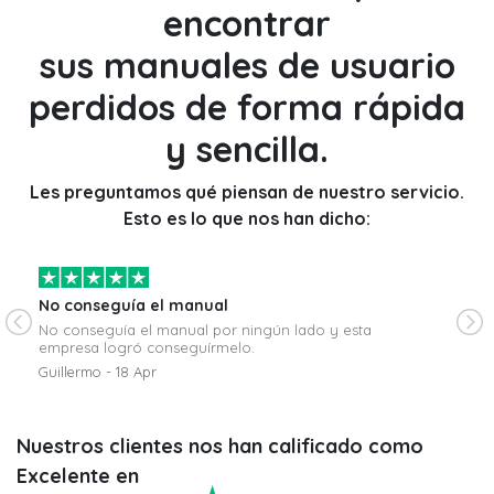
encontrar
sus manuales de usuario
perdidos de forma rápida
y sencilla.
Les preguntamos qué piensan de nuestro servicio.
Esto es lo que nos han dicho:
No conseguía el manual
Resp
No conseguía el manual por ningún lado y esta
Respu
empresa logró conseguírmelo.
cumpl
Guillermo - 18 Apr
Anton
Nuestros clientes nos han calificado como
Excelente en